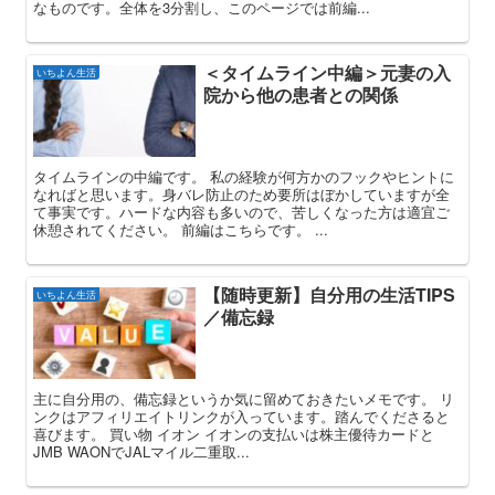
なものです。全体を3分割し、このページでは前編...
＜タイムライン中編＞元妻の入
いちよん生活
院から他の患者との関係
タイムラインの中編です。 私の経験が何方かのフックやヒントに
なればと思います。身バレ防止のため要所はぼかしていますが全
て事実です。ハードな内容も多いので、苦しくなった方は適宜ご
休憩されてください。 前編はこちらです。 ...
【随時更新】自分用の生活TIPS
いちよん生活
／備忘録
主に自分用の、備忘録というか気に留めておきたいメモです。 リ
ンクはアフィリエイトリンクが入っています。踏んでくださると
喜びます。 買い物 イオン イオンの支払いは株主優待カードと
JMB WAONでJALマイル二重取...