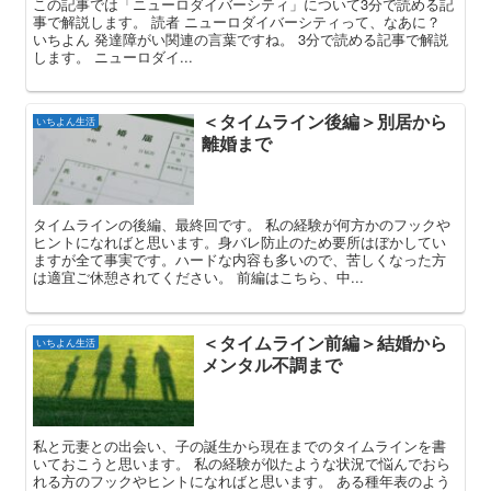
この記事では「ニューロダイバーシティ」について3分で読める記
事で解説します。 読者 ニューロダイバーシティって、なあに？
いちよん 発達障がい関連の言葉ですね。 3分で読める記事で解説
します。 ニューロダイ...
＜タイムライン後編＞別居から
いちよん生活
離婚まで
タイムラインの後編、最終回です。 私の経験が何方かのフックや
ヒントになればと思います。身バレ防止のため要所はぼかしてい
ますが全て事実です。ハードな内容も多いので、苦しくなった方
は適宜ご休憩されてください。 前編はこちら、中...
＜タイムライン前編＞結婚から
いちよん生活
メンタル不調まで
私と元妻との出会い、子の誕生から現在までのタイムラインを書
いておこうと思います。 私の経験が似たような状況で悩んでおら
れる方のフックやヒントになればと思います。 ある種年表のよう